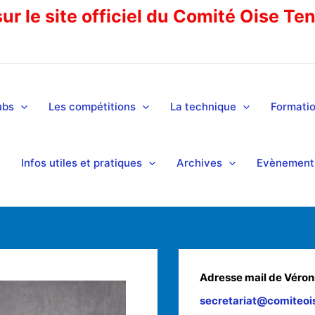
r le site officiel du Comité Oise Te
ubs
Les compétitions
La technique
Formati
Infos utiles et pratiques
Archives
Evènements
Adresse mail de Véron
secretariat@comiteois