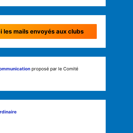
i les mails envoyés aux clubs
ommunication
proposé par le Comité
rdinaire